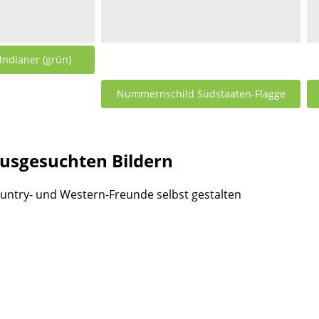
ndianer (grün)
Nummernschild Südstaaten-Flagge
0 €
30cm x 15cm
ausgesuchten Bildern
25,00 €
untry- und Western-Freunde selbst gestalten