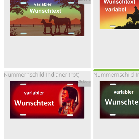
30cm x 15cm
30cm x
25,00 €
25,0
Nummernschild Indianer (rot)
Nummernschild In
Nummernschild Pf
25,00 €
Nummernschild Farm mit Koppel
25,0
30cm x 15cm
25,00 €