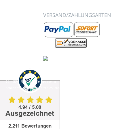
VERSAND/ZAHLUNGSARTEN
© 2026 Schilderfeuerwehr | schilderfeuerwehr@t-online.de
Schilderfeuerwehr, Hauptstr. 25, 36452 Empfertshausen