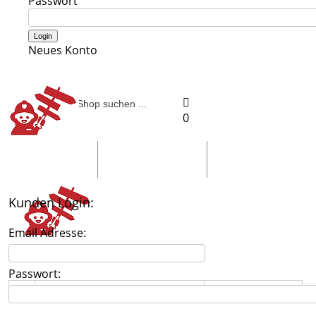
Passwort
Neues Konto
0
Schilder
Truck-Shop
Fotogeschen
Kunden Login:
Email Adresse:
Passwort:
Namensschilder und Nummernschilder
Country und Western