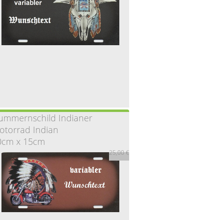
mmernschild Weißkopfseeadler (grün)
30cm x 15cm
25,00 €
ummernschild Indianer
Nummernschild Bison Skulp
otorrad Indian
0cm x 15cm
25,00 €
25,00 €