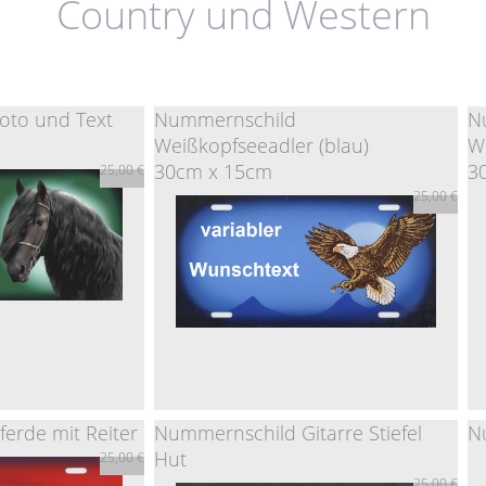
Country und Western
Foto und Text
Nummernschild
N
Weißkopfseeadler (blau)
W
30cm x 15cm
3
25,00 €
25,00 €
erde mit Reiter
Nummernschild Gitarre Stiefel
N
Hut
25,00 €
 Foto und Text
25,00 €