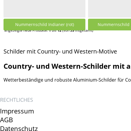
Nummernschild Indianer (rot)
Nummernschild I
angezeigte neue Produkte:
1
bis
12
(von
53
insgesamt)
25,00 €
25,0
Schilder mit Country- und Western-Motive
Country- und Western-Schilder mit 
Wetterbeständige und robuste Aluminium-Schilder für Co
RECHTLICHES
Impressum
AGB
Datenschutz