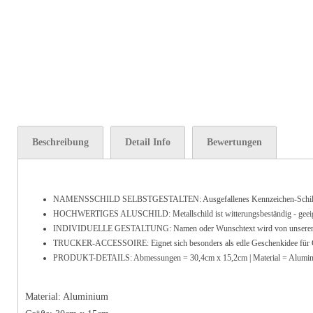
Beschreibung
Detail Info
Bewertungen
NAMENSSCHILD SELBSTGESTALTEN: Ausgefallenes Kennzeichen-Schild a
HOCHWERTIGES ALUSCHILD: Metallschild ist witterungsbeständig - geeignet fü
INDIVIDUELLE GESTALTUNG: Namen oder Wunschtext wird von unserem geschu
TRUCKER-ACCESSOIRE: Eignet sich besonders als edle Geschenkidee für Co
PRODUKT-DETAILS: Abmessungen = 30,4cm x 15,2cm | Material = Alumi
Material: Aluminium