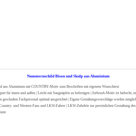
Nummernschild Bison und Skulp aus Aluminium
us Aluminium mit COUNTRY-Motiv zum Beschriften mit eigenem Wunschtext
r innen und außen | Leicht mit Saugnäpfen zu befestigen | Airbrush-Motiv ist farbecht, mi
lten Fachpersonal optimal ausgerichtet | Eigene Gestaltungsvorschläge werden möglichs
untry- und Western-Fans und LKW-Fahrer | LKW-Zubehör zur persönlichen Gestaltung des
nium