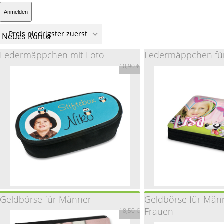
Preis niedrigster zuerst
Neues Konto
Federmäppchen mit Foto
Federmäppchen für
10,90 €
Geldbörse für Männer
Geldbörse für Män
Federmäppchen mit Foto
Federmäppchen fü
Frauen
18,50 €