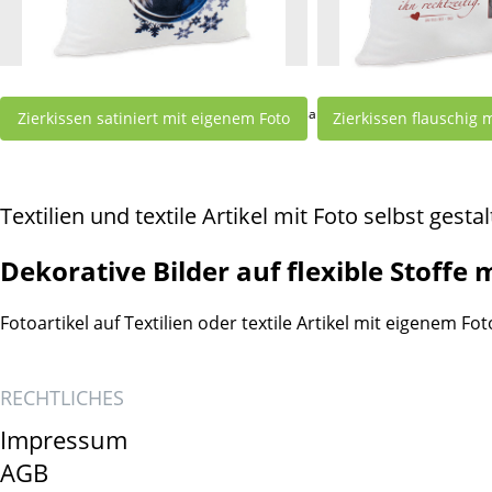
angezeigte neue Produkte:
1
bis
12
(von
23
insgesamt)
Zierkissen satiniert mit eigenem Foto
Zierkissen flauschig 
12,50 €
14,90 
Textilien und textile Artikel mit Foto selbst gesta
Dekorative Bilder auf flexible Stoffe 
Fotoartikel auf Textilien oder textile Artikel mit eigenem F
RECHTLICHES
Impressum
AGB