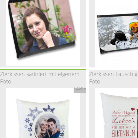
10,90 €
24,90 
Zierkissen satiniert mit eigenem
Zierkissen flauschi
Geldbörse für Männer
Foto
Foto
Geldbörse für Männ
12,50 €
18,50 €
20,90 