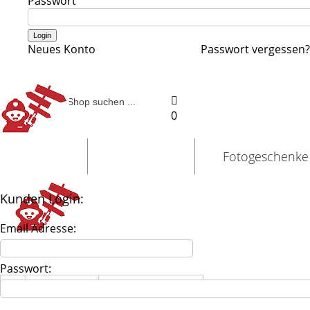
Passwort
Neues Konto
Passwort vergessen?
0
Schilder
Truck-Shop
Fotogeschenke
Kunden Login:
Email Adresse:
Passwort:
Fotogeschenke
Textilien / textile Artikel