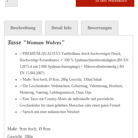
In den Warenkorb
Beschreibung
Detail Info
Bewertungen
Tasse "
"
Woman Wolves
✅PREMIUM-QUALITÄT: Farbbrillianz durch hochwertigen Druck,
Hochwertige Keramiktasse ✓ 100 % Spülmaschinenbeständigkeit (BS EN
12875-4 mit 2.000 Spülmaschinengänge) + Mikrowellenbeständig ( BS
EN 15284:2007)
✅Maße: 9cm hoch, Ø 8cm, 280g Gewicht, 330ml Inhalt
✅Die Geschenkidee: Weihnachten, Geburtstag, Valentinstag, Hochzeit,
Muttertag, Vatertag, Lieblingsmensch, Oma, Opa
✅Eine Tasse mit Country-Motiv als individuelle und persönliche
Geschenkidee für einen geliebten Menschen oder einen guten Freund
✅Spruch mit einer indianischen Weisheit:
Maße: 9cm hoch, Ø 8cm
Gewicht: 280g