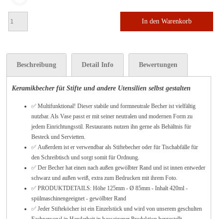
In den Warenkorb
Beschreibung
Detail Info
Bewertungen
Keramikbecher füt Stifte und andere Utensilien selbst gestalten
✅
Multifunktional! Dieser stabile und formneutrale Becher ist vielfältig
nutzbar. Als Vase passt er mit seiner neutralen und modernen Form zu
jedem Einrichtungsstil. Restaurants nutzen ihn gerne als Behältnis für
Besteck und Servietten.
✅
Außerdem ist er verwendbar als Stiftebecher oder für Tischabfälle für
den Schreibtisch und sorgt somit für Ordnung.
✅
Der Becher hat einen nach außen gewölbter Rand und ist innen entweder
schwarz und außen weiß, extra zum Bedrucken mit ihrem Foto.
✅ PRODUKTDETAILS: Höhe 125mm - Ø 85mm - Inhalt 420ml -
spülmaschinengeeignet - gewölbter Rand
✅ Jeder Stifteköcher ist ein Einzelstück und wird von unserem geschulten