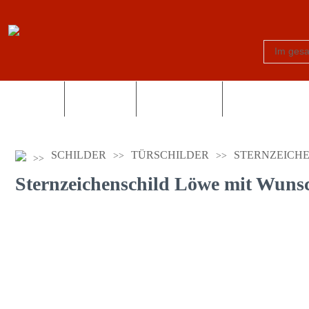
Schilder
Truck-Shop
Fotogeschenke
Country und Wes
SCHILDER
TÜRSCHILDER
STERNZEICH
Sternzeichenschild Löwe mit Wuns