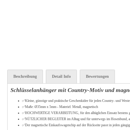
Beschreibung
Detail Info
Bewertungen
Schlüsselanhänger mit Country-Motiv und magn
✅Kleine, günstige und praktische Geschenkidee für jeden Country- und West
✅Maße: Ø35mm x 5mm - Materiel: Metall, magnetisch
✅HOCHWERTIGE VERARBEITUNG, für den alltäglichen Einsatz bestens g
✅NÜTZLICHER BEGLEITER im Alltag und für unterwegs im Hosenbund, am Sc
✅
Der magnetische Einkaufswagenchip auf der Rückseite passt in jeden gäng