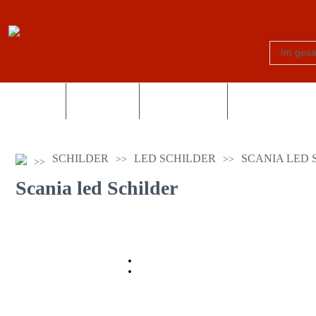
Schilder
Truck-Shop
Fotogeschenke
Country und Wes
SCHILDER
LED SCHILDER
SCANIA LED 
Scania led Schilder