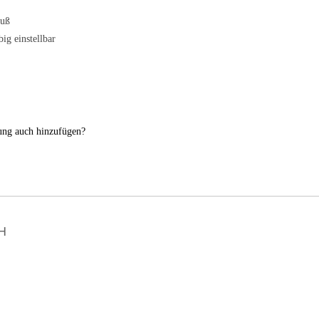
luß
big einstellbar
nung auch hinzufügen?
H