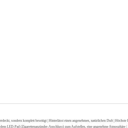
sondern komplett beseitigt | Hinterlässt einen angenehmen, natürlichen Duft | Höchste Du
 LED-Pad (Zigarettenanzünder-Anschluss) zum Aufstellen, eine angenehme Atmosphäre | Duft