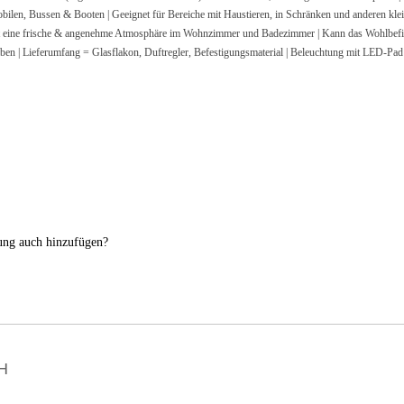
ssen & Booten | Geeignet für Bereiche mit Haustieren, in Schränken und anderen kleinen 
e frische & angenehme Atmosphäre im Wohnzimmer und Badezimmer | Kann das Wohlbefinde
n | Lieferumfang = Glasflakon, Duftregler, Befestigungsmaterial | Beleuchtung mit LED-Pa
nung auch hinzufügen?
H