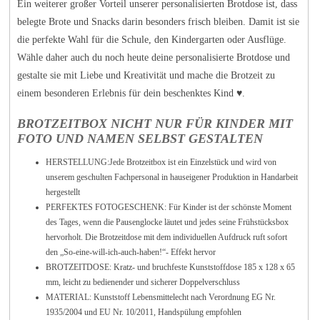
Ein weiterer großer Vorteil unserer personalisierten Brotdose ist, dass
belegte Brote und Snacks darin besonders frisch bleiben. Damit ist sie
die perfekte Wahl für die Schule, den Kindergarten oder Ausflüge.
Wähle daher auch du noch heute deine personalisierte Brotdose und
gestalte sie mit Liebe und Kreativität und mache die Brotzeit zu
einem besonderen Erlebnis für dein beschenktes Kind ♥.
BROTZEITBOX NICHT NUR FÜR KINDER MIT
FOTO UND NAMEN SELBST GESTALTEN
HERSTELLUNG:Jede Brotzeitbox ist ein Einzelstück und wird von
unserem geschulten Fachpersonal in hauseigener Produktion in Handarbeit
hergestellt
PERFEKTES FOTOGESCHENK: Für Kinder ist der schönste Moment
des Tages, wenn die Pausenglocke läutet und jedes seine Frühstücksbox
hervorholt. Die Brotzeitdose mit dem individuellen Aufdruck ruft sofort
den „So-eine-will-ich-auch-haben!“- Effekt hervor
BROTZEITDOSE: Kratz- und bruchfeste Kunststoffdose 185 x 128 x 65
mm, leicht zu bedienender und sicherer Doppelverschluss
MATERIAL: Kunststoff Lebensmittelecht nach Verordnung EG Nr.
1935/2004 und EU Nr. 10/2011, Handspülung empfohlen