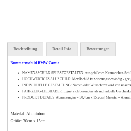
Beschreibung
Detail Info
Bewertungen
Nummernschild BMW Comic
NAMENSSCHILD SELBSTGESTALTEN: Ausgefallenes Kennzeichen-Schild aus
HOCHWERTIGES ALUSCHILD: Metallschild ist witterungsbeständig - geeignet fü
INDIVIDUELLE GESTALTUNG: Namen oder Wunschtext wird von unserem geschu
FAHRZEUG-LIEBHABER: Eignet sich besonders als individuelle Geschenkidee f
PRODUKT-DETAILS: Abmessungen = 30,4cm x 15,2cm | Material = Alumi
Material: Aluminium
Größe: 30cm x 15cm