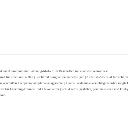
 Aluminium mit Fahrzeug-Motiv zum Beschriften mit eigenem Wunschtext
r innen und außen | Leicht mit Saugnäpfen zu befestigen | Airbrush-Motiv ist farbecht, mi
lten Fachpersonal optimal ausgerichtet | Eigene Gestaltungsvorschläge werden möglichs
ür Fahrzeug-Freunde und LKW-Fahrer | Schild selbst gestalten, personalisieren und konfi
nium