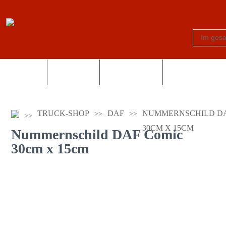
Schilder
Truck-Shop
Fotogeschenke
Country und Wes
TRUCK-SHOP
DAF
NUMMERNSCHILD DA
30CM X 15CM
Nummernschild DAF Comic
30cm x 15cm