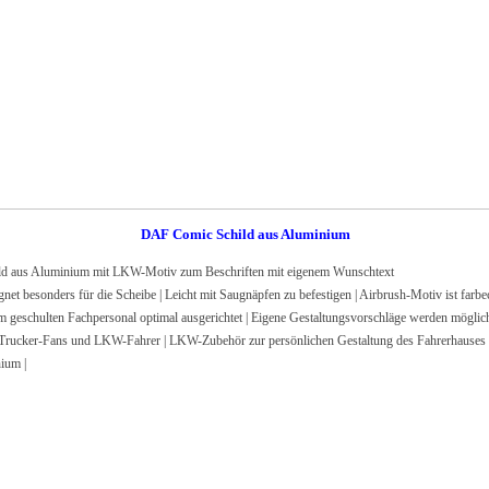
DAF Comic Schild aus Aluminium
s Aluminium mit LKW-Motiv zum Beschriften mit eigenem Wunschtext
sonders für die Scheibe | Leicht mit Saugnäpfen zu befestigen | Airbrush-Motiv ist farbec
lten Fachpersonal optimal ausgerichtet | Eigene Gestaltungsvorschläge werden möglichs
ucker-Fans und LKW-Fahrer | LKW-Zubehör zur persönlichen Gestaltung des Fahrerhauses
ium |