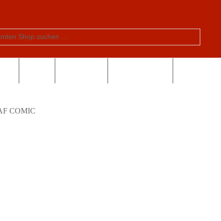
tern
Schule
Valentinstag
Sonderangebote
F COMIC