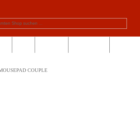
tern
Schule
Valentinstag
Sonderangebote
MOUSEPAD COUPLE