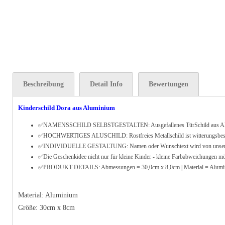
Beschreibung
Detail Info
Bewertungen
Kinderschild Dora aus Aluminium
✅
NAMENSSCHILD SELBSTGESTALTEN: Ausgefallenes TürSchild aus Alumi
✅HOCHWERTIGES ALUSCHILD: Rostfreies Metallschild ist witterungsbeständig -
✅INDIVIDUELLE GESTALTUNG: Namen oder Wunschtext wird von unserem gesch
✅Die Geschenkidee nicht nur für kleine Kinder - kleine Farbabweichungen mö
✅PRODUKT-DETAILS: Abmessungen = 30,0cm x 8,0cm | Material = Alum
Material: Aluminium
Größe:
30
cm x 8cm