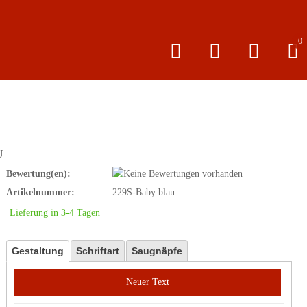
0
U
Bewertung(en):
Artikelnummer:
229S-Baby blau
Lieferung in 3-4 Tagen
Gestaltung
Schriftart
Saugnäpfe
Neuer Text