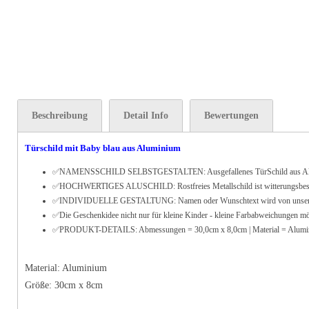
Beschreibung
Detail Info
Bewertungen
Türschild mit Baby blau aus Aluminium
✅
NAMENSSCHILD SELBSTGESTALTEN: Ausgefallenes TürSchild aus Alumi
✅HOCHWERTIGES ALUSCHILD: Rostfreies Metallschild ist witterungsbeständig -
✅INDIVIDUELLE GESTALTUNG: Namen oder Wunschtext wird von unserem gesch
✅Die Geschenkidee nicht nur für kleine Kinder - kleine Farbabweichungen mö
✅PRODUKT-DETAILS: Abmessungen = 30,0cm x 8,0cm | Material = Alum
Material: Aluminium
Größe:
30
cm x 8cm