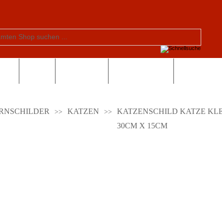
tern
Schule
Valentinstag
Sonderangebote
RNSCHILDER
KATZEN
KATZENSCHILD KATZE KL
30CM X 15CM