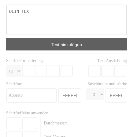
Text hinzufügen
Schrift Formatierung
Text Ausrichtung
Schriftart
Strichbreite und -farbe
Aboreto
Schrifteffekte anwenden
Durchmesser:
Text-Versatz: