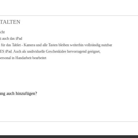
STALTEN
icht
t auch das iPad
 für das
Tablet
- Kamera und alle Tasten bleiben weiterhin vollständig nutzbar
S iPad. Auch als undividuelle Geschenkidee hervorragend geeignet,
rsonal in Handarbeit bearbeitet
nung auch hinzufügen?