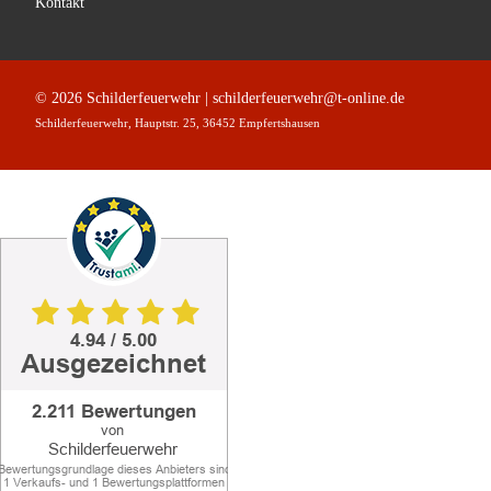
Kontakt
© 2026 Schilderfeuerwehr | schilderfeuerwehr@t-online.de
Schilderfeuerwehr, Hauptstr. 25, 36452 Empfertshausen