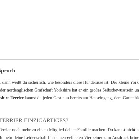
 Spruch
, dann weißt du sicherlich, wie besonders diese Hunderasse ist. Der kleine Yor
s der nordenglischen Grafschaft Yorkshire hat er ein großes Selbstbewusstsein 
shire Terrier
kannst du jeden Gast nun bereits am Hauseingang, dem Gartenh
ERRIER EINZIGARTIGES?
 Terrier noch mehr zu einem Mitglied deiner Familie machen. Du kannst nicht 
ch mehr deine Leidenschaft für deinen geliebten Vierbeiner zum Ausdruck bring