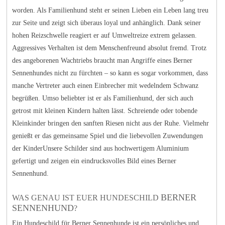
worden. Als Familienhund steht er seinen Lieben ein Leben lang treu
zur Seite und zeigt sich überaus loyal und anhänglich. Dank seiner
hohen Reizschwelle reagiert er auf Umweltreize extrem gelassen.
Aggressives Verhalten ist dem Menschenfreund absolut fremd. Trotz
des angeborenen Wachtriebs braucht man Angriffe eines Berner
Sennenhundes nicht zu fürchten – so kann es sogar vorkommen, dass
manche Vertreter auch einen Einbrecher mit wedelndem Schwanz
begrüßen. Umso beliebter ist er als Familienhund, der sich auch
getrost mit kleinen Kindern halten lässt. Schreiende oder tobende
Kleinkinder bringen den sanften Riesen nicht aus der Ruhe. Vielmehr
genießt er das gemeinsame Spiel und die liebevollen Zuwendungen
der KinderUnsere Schilder sind aus hochwertigem Aluminium
gefertigt und zeigen ein eindrucksvolles Bild eines Berner
Sennenhund.
BERNER
WAS GENAU IST EUER HUNDESCHILD
SENNENHUND
?
Ein Hundeschild für Berner Sennenhunde ist ein persönliches und