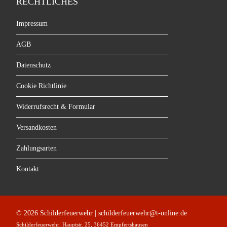
RECHTLICHES
Impressum
AGB
Datenschutz
Cookie Richtlinie
Widerrufsrecht & Formular
Versandkosten
Zahlungsarten
Kontakt
© 2026 Schilderfeuerwehr | schilderfeuerwehr@t-online.de
Schilderfeuerwehr, Hauptstr. 25, 36452 Empfertshausen