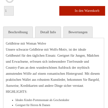
In den Warenkorb
Beschreibung
Detail Info
Bewertungen
Geldbörse mit Woman Wolve
Unsere schwarze Geldbörse mit Wolfs-Motiv, ist der ideale
Geldbeutel für den täglichen Einsatz
. Geeignet für Jungen, Mädchen
und Erwachsene, erfreuen sich insbesondere
Tierfreunde und
Country-Fans
an dem wunderschönen
Aufdruck der mythisch
anmutenden Wölfe
auf einem romantischen Hintergrund. Mit diesem
praktischen Wallet aus
robustem Kunstleder
, bekommen Sie Bargeld,
Ausweise, Kreditkarten und andere Dinge sicher verstaut.
HIGHLIGHTS:
Ideales Kinder-Portemonnaie als Geschenkidee
Geeignet für Herren & Damen